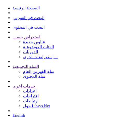
الصفحة الرئيسة
البحث في الفهرس
البحث في المحتوى
استعراض حسب
عناوين جديدة
الفئات الموضوعية
الدوريات
إستعراضات اخرى ...
السلة التجميعية
سلة الفهرس العام
سلة المحتوى
خدمات اخرى
اعدادات
اقتراحات
ارتباطات
حول Libsys.Net
English